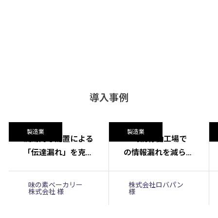
導入事例
製造業
製造業
流動的な配置による
24時間稼働工場で
「伝達漏れ」を克
の情報漏れを減ら
服。スタッフごとの
す！ パン工場「㈱
確認履歴の可視化
ロバパン」での情報
味の素ベーカリー
株式会社ロバパン
株式会社 様
様
で、伝達ミスや「聞
共有方法
いていない」をゼロ