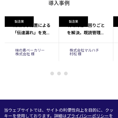
導入事例
製造業
製造業
流動的な配置による
現場発信の困りごと
「伝達漏れ」を克
を解決。既読管理の
服。スタッフごとの
効率化と「未読者ゼ
確認履歴の可視化
ロ」を実現。
味の素ベーカリー
株式会社マルハチ
株式会社 様
村松 様
で、伝達ミスや「聞
いていない」をゼロ
へ。